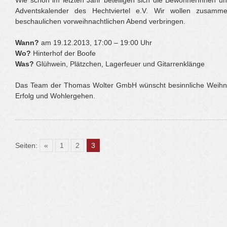
Wie schon im letzten Jahr beteiligen sich die BewohnerInnen und
Adventskalender des Hechtviertel e.V. Wir wollen zusamm
beschaulichen vorweihnachtlichen Abend verbringen.
Wann?
am 19.12.2013, 17:00 – 19:00 Uhr
Wo?
Hinterhof der Boofe
Was?
Glühwein, Plätzchen, Lagerfeuer und Gitarrenklänge
Das Team der Thomas Wolter GmbH wünscht besinnliche Weihnac
Erfolg und Wohlergehen.
Seiten:
«
1
2
3