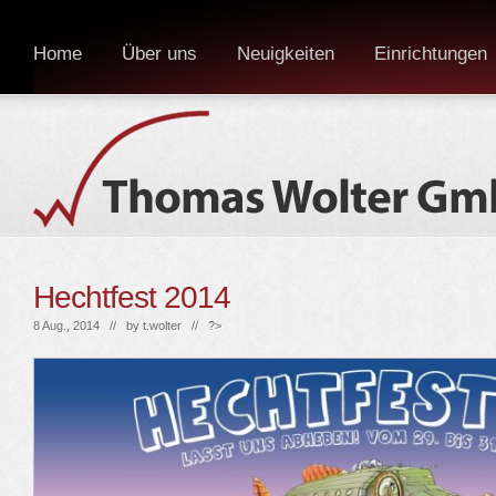
Home
Über uns
Neuigkeiten
Einrichtungen
Hechtfest 2014
8 Aug., 2014 // by
t.wolter
// ?>